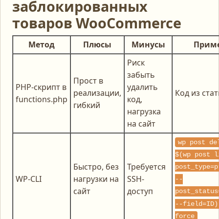
заблокированных
товаров WooCommerce
Метод
Плюсы
Минусы
Прим
Риск
забыть
Прост в
PHP-скрипт в
удалить
реализации,
Код из ста
functions.php
код,
гибкий
нагрузка
на сайт
wp post de
$(wp post l
Быстро, без
Требуется
post_type=p
WP-CLI
нагрузки на
SSH-
--
сайт
доступ
post_status
--field=ID)
force