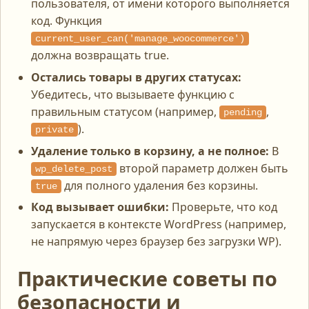
пользователя, от имени которого выполняется
код. Функция
current_user_can('manage_woocommerce')
должна возвращать true.
Остались товары в других статусах:
Убедитесь, что вызываете функцию с
правильным статусом (например,
,
pending
).
private
Удаление только в корзину, а не полное:
В
второй параметр должен быть
wp_delete_post
для полного удаления без корзины.
true
Код вызывает ошибки:
Проверьте, что код
запускается в контексте WordPress (например,
не напрямую через браузер без загрузки WP).
Практические советы по
безопасности и