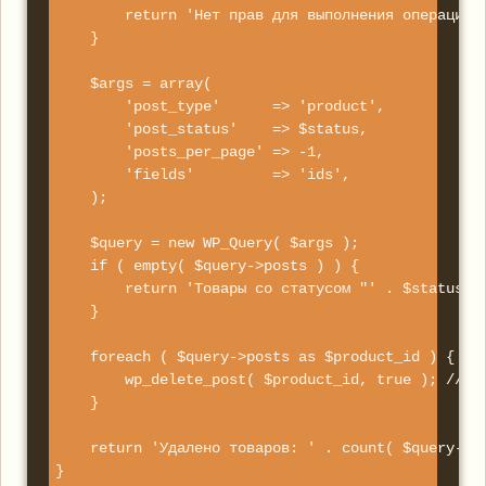
        return 'Нет прав для выполнения операции';
    }

    $args = array(

        'post_type'      => 'product',

        'post_status'    => $status,

        'posts_per_page' => -1,

        'fields'         => 'ids',

    );

    $query = new WP_Query( $args );

    if ( empty( $query->posts ) ) {

        return 'Товары со статусом "' . $status . 
    }

    foreach ( $query->posts as $product_id ) {

        wp_delete_post( $product_id, true ); // tr
    }

    return 'Удалено товаров: ' . count( $query->po
}
