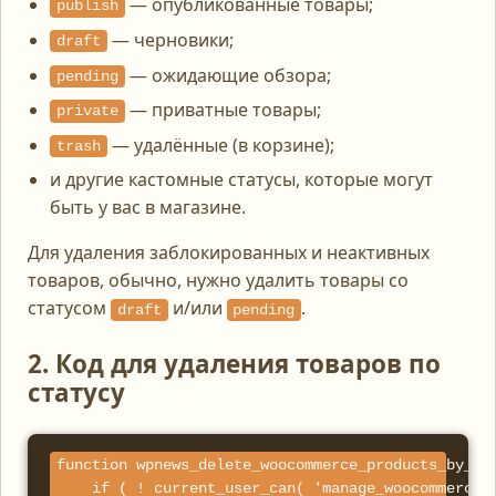
— опубликованные товары;
publish
— черновики;
draft
— ожидающие обзора;
pending
— приватные товары;
private
— удалённые (в корзине);
trash
и другие кастомные статусы, которые могут
быть у вас в магазине.
Для удаления заблокированных и неактивных
товаров, обычно, нужно удалить товары со
статусом
и/или
.
draft
pending
2. Код для удаления товаров по
статусу
function wpnews_delete_woocommerce_products_by_sta
    if ( ! current_user_can( 'manage_woocommerce' 