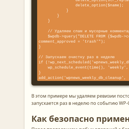
                delete_option(str_replace('_timeout', '', $name));

                delete_option($name);

            }

        }

    }

    // Удаляем спам и мусорные комментарии

    $wpdb->query("DELETE FROM {$wpdb->comments} WHERE comment_approved = 'spam' OR 
comment_approved = 'trash'");

}

// Запускаем очистку раз в неделю

if (!wp_next_scheduled('wpnews_weekly_d
    wp_schedule_event(time(), 'weekly', 'wpnews_weekly_db_cleanup');

}

add_action('wpnews_weekly_db_cleanup', 
В этом примере мы удаляем ревизии пост
запускается раз в неделю по событию WP-
Как безопасно примен