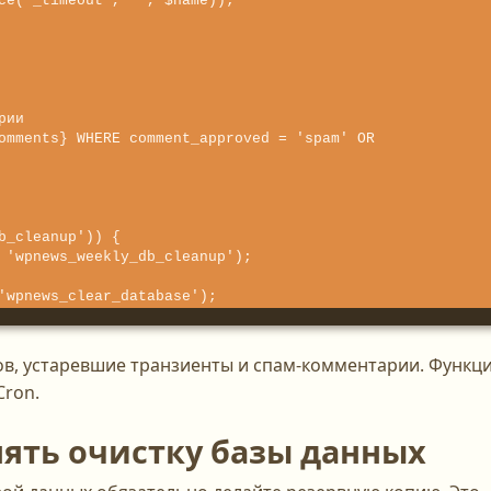
b_cleanup')) {

'wpnews_clear_database');
ов, устаревшие транзиенты и спам-комментарии. Функц
Cron.
ять очистку базы данных