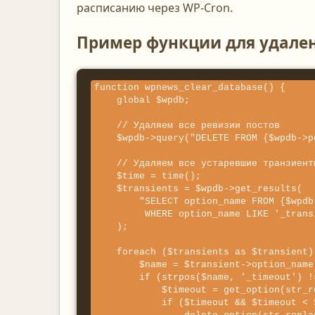
расписанию через WP-Cron.
Пример функции для удален
function wpnews_clear_database() {

    global $wpdb;

    // Удаляем все ревизии постов

    $wpdb->query("DELETE FROM {$wpdb->posts} WHERE post_type = 'revision'");

    // Удаляем все устаревшие транзиенты

    $time = time();

    $transients = $wpdb->get_results(

        "SELECT option_name FROM {$wpdb->options} 

         WHERE option_name LIKE '_transient_%'"

    );

    foreach ($transients as $transient) {

        $name = $transient->option_name;

        if (strpos($name, '_timeout') !== false) {

            $timeout = get_option(str_replace('_timeout', '', $name));

            if ($timeout && $timeout < $time) {
