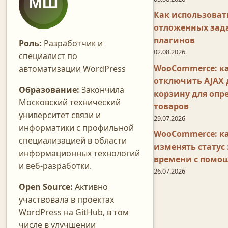
Как использоват
отложенных зада
плагинов
Роль:
Разработчик и
02.08.2026
специалист по
WooCommerce: к
автоматизации WordPress
отключить AJAX 
Образование:
Закончила
корзину для опр
Московский технический
товаров
университет связи и
29.07.2026
информатики с профильной
WooCommerce: к
специализацией в области
изменять статус 
информационных технологий
времени с помо
и веб-разработки.
26.07.2026
Open Source:
Активно
участвовала в проектах
WordPress на GitHub, в том
числе в улучшении