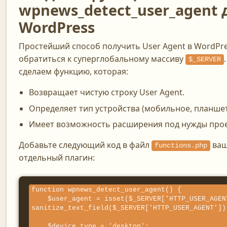
wpnews_detect_user_agent 
WordPress
Простейший способ получить User Agent в WordPr
обратиться к суперглобальному массиву
$_SERVER
сделаем функцию, которая:
Возвращает чистую строку User Agent.
Определяет тип устройства (мобильное, планшет,
Имеет возможность расширения под нужды прое
Добавьте следующий код в файл
ваш
functions.php
отдельный плагин:
function wpnews_detect_user_agent() {

    $user_agent = isset($_SERVER['HTTP_USER_AGENT']) ? 
sanitize_text_field($_SERVER['HTTP_USER_AGENT']) 
    $device_type = 'desktop';
