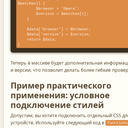
$matches)) {

        $browser = 'Opera';

        $version = $matches[1];

    }

    $data['browser'] = $browser;

    $data['version'] = $version;

    return $data;

}
Теперь в массиве будет дополнительная информац
и версии, что позволит делать более гибкие провер
Пример практического
применения: условное
подключение стилей
Допустим, вы хотите подключить отдельный CSS д
устройств. Используйте следующий код в
functions