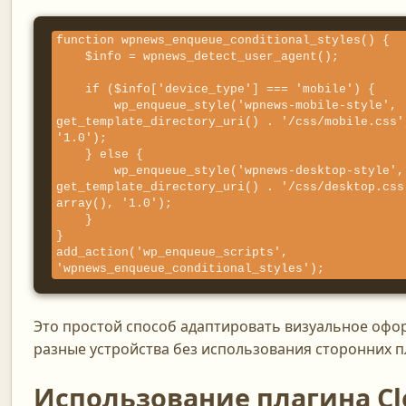
function wpnews_enqueue_conditional_styles() {

    $info = wpnews_detect_user_agent();

    if ($info['device_type'] === 'mobile') {

        wp_enqueue_style('wpnews-mobile-style', 
get_template_directory_uri() . '/css/mobile.css'
'1.0');

    } else {

        wp_enqueue_style('wpnews-desktop-style', 
get_template_directory_uri() . '/css/desktop.css
array(), '1.0');

    }

}

add_action('wp_enqueue_scripts', 
'wpnews_enqueue_conditional_styles');
Это простой способ адаптировать визуальное офо
разные устройства без использования сторонних п
Использование плагина Cl