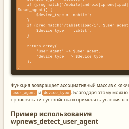
    if (preg_match('/mobile|android|iphone|ipad|phone/i', 
$user_agent)) {

        $device_type = 'mobile';

    }

    if (preg_match('/tablet|ipad/i', $user_agent)) {

        $device_type = 'tablet';

    }

    return array(

        'user_agent' => $user_agent,

        'device_type' => $device_type,

    );

}
Функция возвращает ассоциативный массив с клю
и
. Благодаря этому можно
user_agent
device_type
проверять тип устройства и применять условия в 
Пример использования
wpnews_detect_user_agent