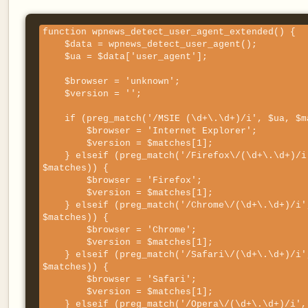
function wpnews_detect_user_agent_extended() {

    $data = wpnews_detect_user_agent();

    $ua = $data['user_agent'];

    $browser = 'unknown';

    $version = '';

    if (preg_match('/MSIE (\d+\.\d+)/i', $ua, $matches)) {

        $browser = 'Internet Explorer';

        $version = $matches[1];

    } elseif (preg_match('/Firefox\/(\d+\.\d+)/i', $ua, 
$matches)) {

        $browser = 'Firefox';

        $version = $matches[1];

    } elseif (preg_match('/Chrome\/(\d+\.\d+)/i', $ua, 
$matches)) {

        $browser = 'Chrome';

        $version = $matches[1];

    } elseif (preg_match('/Safari\/(\d+\.\d+)/i', $ua, 
$matches)) {

        $browser = 'Safari';

        $version = $matches[1];

    } elseif (preg_match('/Opera\/(\d+\.\d+)/i', $ua, 