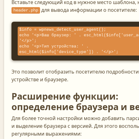
Вставьте следующий код в нужное место шаблона, 
для вывода информации о посетителе:
header.php
$info = wpnews_detect_user_agent();

echo '<p>Ваш браузер: ' . esc_html($info['user_a
'</p>';

echo '<p>Тип устройства: ' . 
esc_html($info['device_type']) . '</p>';
Это позволит отобразить посетителю подробности 
устройстве и браузере.
Расширение функции:
определение браузера и в
Для более точной настройки можно добавить парси
и выделение браузера с версией. Для этого воспол
регулярными выражениями: