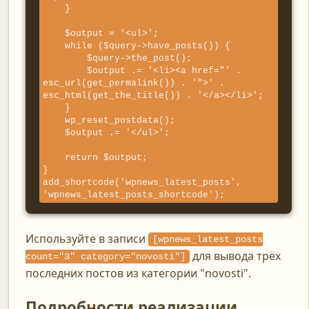
    }

    $output = '<ul>';

    while ($query->have_posts()) {

        $query->the_post();

        $output .= '<li><a href="' . 
esc_url(get_permalink()) . '">' . 
esc_html(get_the_title()) . '</a></li>';

    }

    wp_reset_postdata();

    $output .= '</ul>';

    return $output;

}

add_shortcode('wpnews_latest_posts', 
'wpnews_latest_posts_shortcode');
Используйте в записи
[wpnews_latest_posts
для вывода трёх
count="3" category="novosti"]
последних постов из категории "novosti".
Подробности реализации