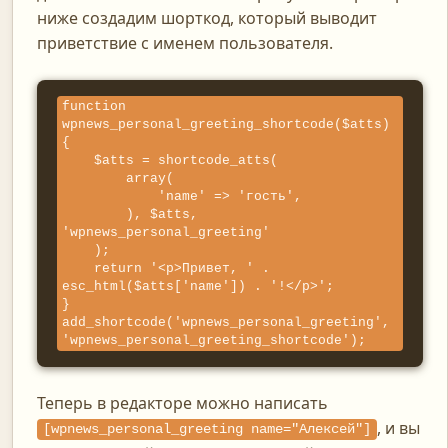
ниже создадим шорткод, который выводит
приветствие с именем пользователя.
function 
wpnews_personal_greeting_shortcode($atts) 
{

    $atts = shortcode_atts(

        array(

            'name' => 'гость',

        ), $atts, 
'wpnews_personal_greeting'

    );

    return '<p>Привет, ' . 
esc_html($atts['name']) . '!</p>';

}

add_shortcode('wpnews_personal_greeting', 
'wpnews_personal_greeting_shortcode');
Теперь в редакторе можно написать
, и вы
[wpnews_personal_greeting name="Алексей"]