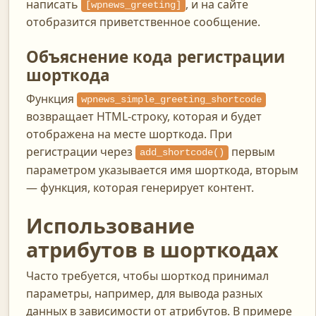
написать
, и на сайте
[wpnews_greeting]
отобразится приветственное сообщение.
Объяснение кода регистрации
шорткода
Функция
wpnews_simple_greeting_shortcode
возвращает HTML-строку, которая и будет
отображена на месте шорткода. При
регистрации через
первым
add_shortcode()
параметром указывается имя шорткода, вторым
— функция, которая генерирует контент.
Использование
атрибутов в шорткодах
Часто требуется, чтобы шорткод принимал
параметры, например, для вывода разных
данных в зависимости от атрибутов. В примере