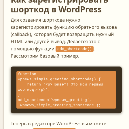
шорткод в WordPress
Для создания шорткода нужно
зарегистрировать функцию обратного вызова
(callback), которая будет возвращать нужный
HTML или другой вывод. Делается это с
помощью функции
.
add_shortcode()
Рассмотрим базовый пример.
function 
wpnews_simple_greeting_shortcode() {

    return '<p>Привет! Это мой первый 
шорткод.</p>';

}

add_shortcode('wpnews_greeting', 
'wpnews_simple_greeting_shortcode');
Теперь в редакторе WordPress вы можете