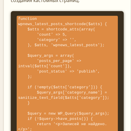
создания кастомных страниц.
function 
wpnews_latest_posts_shortcode($atts) {

    $atts = shortcode_atts(array(

        'count' => 5,

        'category' => '',

    ), $atts, 'wpnews_latest_posts');

    $query_args = array(

        'posts_per_page' => 
intval($atts['count']),

        'post_status' => 'publish',

    );

    if (!empty($atts['category'])) {

        $query_args['category_name'] = 
sanitize_text_field($atts['category']);

    }

    $query = new WP_Query($query_args);

    if (!$query->have_posts()) {

        return '<p>Записей не найдено.
</p>';
