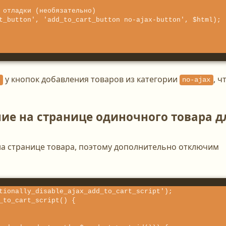
у кнопок добавления товаров из категории
, ч
no-ajax
ие на странице одиночного товара д
на странице товара, поэтому дополнительно отключим
tionally_disable_ajax_add_to_cart_script');

_to_cart_script() {
