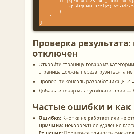
        if ($product && has_term('no-ajax', 'product_cat', $product->get_id())) {

            wp_dequeue_script('wc-add-to-cart');

        }

    }

}
Проверка результата: 
отключен
Откройте страницу товара из категори
страница должна перезагрузиться, а не 
Проверьте консоль разработчика (F12 →
Добавьте товар из другой категории — 
Частые ошибки и как
Ошибка:
Кнопка не работает или не от
Причина:
Некорректное удаление класс
Решение:
Проверьте точность фильтра,