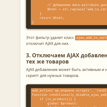
        // Добавляем data-attribute для отладки (необязательно)

        $html = str_replace('add_to_cart_button', 'add_to_cart_button no-ajax-button', $html);

    }

    return $html;

}
Этот фильтр удалит класс
ajax_add_to_cart
отключит AJAX для них.
3. Отключаем AJAX добавлен
тех же товаров
AJAX добавление может быть активным и 
скрипт для нужных товаров.
add_action('wp_enqueue_scripts', 'condi
function conditionally_disable_ajax_add
    if (is_product()) {

        global $product;
