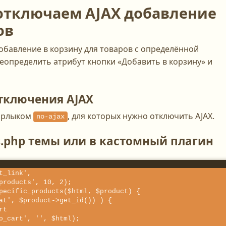
отключаем AJAX добавление
ов
обавление в корзину для товаров с определённой
реопределить атрибут кнопки «Добавить в корзину» и
отключения AJAX
 ярлыком
, для которых нужно отключить AJAX.
no-ajax
ns.php темы или в кастомный плагин
t_link', 
products', 10, 2); 

pecific_products($html, $product) {
