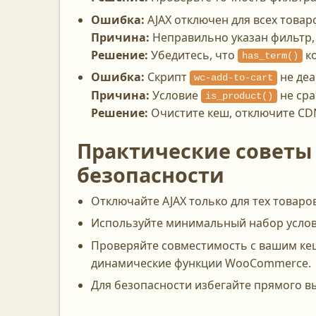
Ошибка:
AJAX отключен для всех товар
Причина:
Неправильно указан фильтр, 
Решение:
Убедитесь, что
ко
has_term()
Ошибка:
Скрипт
не деа
wc-add-to-cart
Причина:
Условие
не сра
is_product()
Решение:
Очистите кеш, отключите CDN
Практические советы
безопасности
Отключайте AJAX только для тех товаров
Используйте минимальный набор условий
Проверяйте совместимость с вашим к
динамические функции WooCommerce.
Для безопасности избегайте прямого в