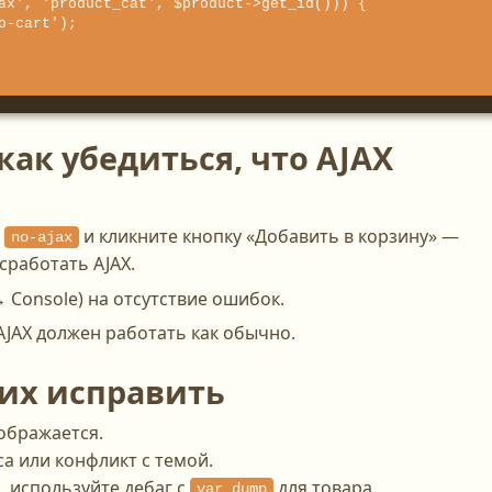
как убедиться, что AJAX
и
и кликните кнопку «Добавить в корзину» —
no-ajax
сработать AJAX.
 Console) на отсутствие ошибок.
AJAX должен работать как обычно.
 их исправить
ображается.
а или конфликт с темой.
 используйте дебаг с
для товара.
var_dump