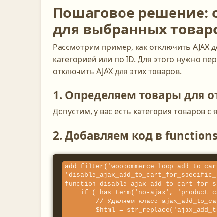
Пошаговое решение: 
для выбранных товар
Рассмотрим пример, как отключить AJAX д
категорией или по ID. Для этого нужно пе
отключить AJAX для этих товаров.
1. Определяем товары для 
Допустим, у вас есть категория товаров с
2. Добавляем код в functio
add_filter('woocommerce_loop_add_to_car
'disable_ajax_add_to_cart_for_specific_
function disable_ajax_add_to_cart_for_s
    if ( has_term('no-ajax', 'product_cat', $product->get_id()) ) {

        // Удаляем класс ajax_add_to_cart

        $html = str_replace('ajax_add_to_cart', '', $html);
