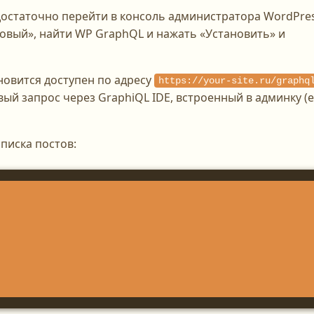
остаточно перейти в консоль администратора WordPres
овый», найти WP GraphQL и нажать «Установить» и
новится доступен по адресу
https://your-site.ru/graphq
ый запрос через GraphiQL IDE, встроенный в админку (
писка постов: