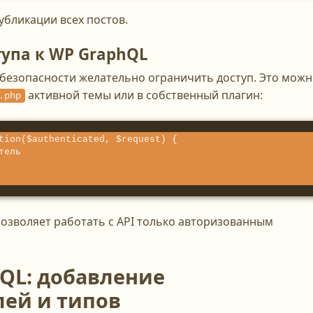
публикации всех постов.
упа к WP GraphQL
я безопасности желательно ограничить доступ. Это мож
активной темы или в собственный плагин:
.php
tion($authenticated, $request) {

озволяет работать с API только авторизованным
QL: добавление
лей и типов