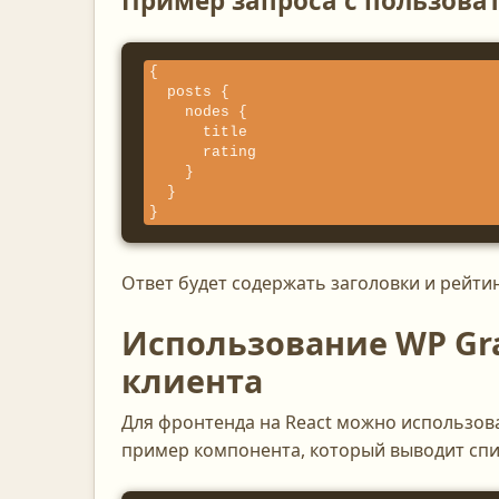
Пример запроса с пользова
{

  posts {

    nodes {

      title

      rating

    }

  }

}
Ответ будет содержать заголовки и рейтин
Использование WP Gra
клиента
Для фронтенда на React можно использоват
пример компонента, который выводит спи