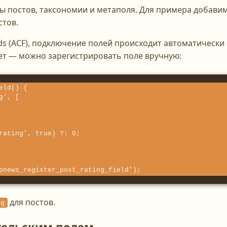
 постов, таксономии и метаполя. Для примера добавим
стов.
ds (ACF), подключение полей происходит автоматически 
нет — можно зарегистрировать поле вручную:
ld() {

pnews_register_post_rating_field');
для постов.
ng