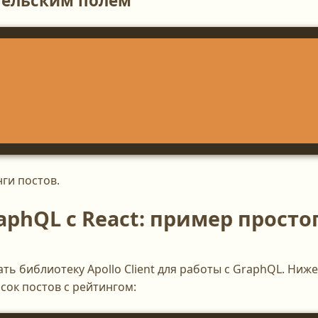
тельским полем
ги постов.
phQL с React: пример просто
ь библиотеку Apollo Client для работы с GraphQL. Ниже
сок постов с рейтингом: