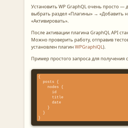
Установить WP GraphQL очень просто — д
выбрать раздел «Плагины» → «Добавить н
«Активировать».
После активации плагина GraphQL API ста
Можно проверить работу, отправив тестов
установлен плагин
WPGraphiQL
).
Пример простого запроса для получения с
{

  posts {

    nodes {

      id

      title

      date

    }

  }

}