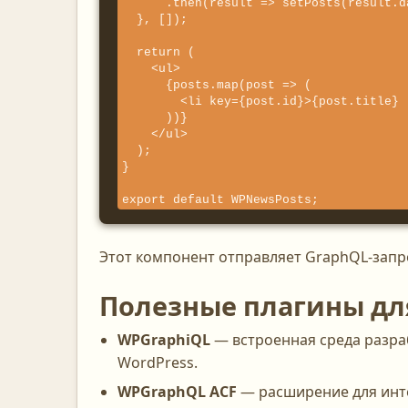
      .then(result => setPosts(result.data.posts.nodes));

  }, []);

  return (

    <ul>

      {posts.map(post => (

        <li key={post.id}>{post.title} - Рейтинг: {post.rating}</li>

      ))}

    </ul>

  );

}

export default WPNewsPosts;
Этот компонент отправляет GraphQL-запро
Полезные плагины дл
WPGraphiQL
— встроенная среда разра
WordPress.
WPGraphQL ACF
— расширение для инте