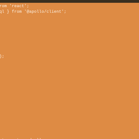
om 'react';

ql } from '@apollo/client';
