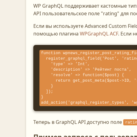
WP GraphQL поддерживает кастомные типы
API пользовательское поле "rating" для по
Если вы используете Advanced Custom Fiel
помощью плагина
WPGraphQL ACF
. Если 
function wpnews_register_post_rating_fie
  register_graphql_field('Post', 'rating', [

    'type' => 'Int',

    'description' => 'Рейтинг поста',

    'resolve' => function($post) {

      return get_post_meta($post->ID, 'rating', true) ?: 0;

    }

  ]);

}

add_action('graphql_register_types', 'w
Теперь в GraphQL API доступно поле
rati