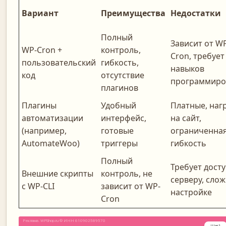
Вариант
Преимущества
Недостатки
Полный
Зависит от W
WP-Cron +
контроль,
Cron, требует
пользовательский
гибкость,
навыков
код
отсутствие
программиро
плагинов
Плагины
Удобный
Платные, наг
автоматизации
интерфейс,
на сайт,
(например,
готовые
ограниченна
AutomateWoo)
триггеры
гибкость
Полный
Требует досту
Внешние скрипты
контроль, не
серверу, слож
с WP-CLI
зависит от WP-
настройке
Cron