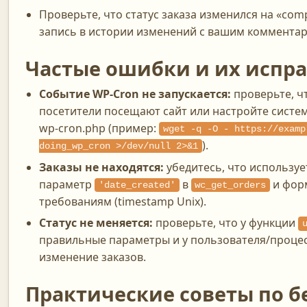
Проверьте, что статус заказа изменился на «com
запись в истории изменений с вашим коммента
Частые ошибки и их испр
Событие WP-Cron не запускается:
проверьте, ч
посетители посещают сайт или настройте систем
wp-cron.php (пример:
wget -q -O - https://examp
).
doing_wp_cron >/dev/null 2>&1
Заказы не находятся:
убедитесь, что использу
параметр
в
и форм
'date_created'
wc_get_orders
требованиям (timestamp Unix).
Статус не меняется:
проверьте, что у функции
правильные параметры и у пользователя/процес
изменение заказов.
Практические советы по б