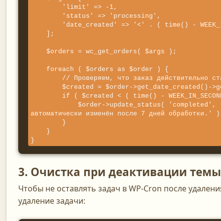
        'limit' => -1,

        'status' => 'processing',

        'date_created' => '<' . ( time() - WEEK_IN_SECONDS ),

    ];

    $orders = wc_get_orders( $args );

    foreach ( $orders as $order ) {

        // Проверяем, что заказ действительно старше 7 дней

        $created = $order->get_date_created()->getTimestamp();

        if ( $created < ( time() - WEEK_IN_SECONDS ) ) {

            $order->update_status( 'completed', 'Статус 
автоматически изменён после 7 дней обработки.' );
        }

    }

}
3. Очистка при деактивации темы
Чтобы не оставлять задач в WP-Cron после удалени
удаление задачи: