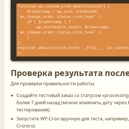
function wc_custom_cron_deactivation() {

    $timestamp = wp_next_scheduled( 
'wc_change_order_status_cron_hook' );

    if ( $timestamp ) {

        wp_unschedule_event( $timestamp, 
'wc_change_order_status_cron_hook' );

    }

}

register_deactivation_hook( __FILE__, 'wc_custom
);
Проверка результата посл
Для проверки правильности работы:
Создайте тестовый заказ со статусом «processing
более 7 дней назад (можно изменить дату через 
тестирования).
Запустите WP-Cron вручную для теста, наприме
Crontrol.