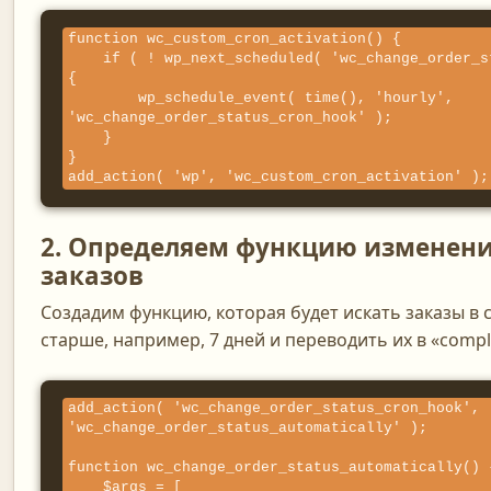
function wc_custom_cron_activation() {

    if ( ! wp_next_scheduled( 'wc_change_order_status_cron_hook' ) ) 
{

        wp_schedule_event( time(), 'hourly', 
'wc_change_order_status_cron_hook' );

    }

}

add_action( 'wp', 'wc_custom_cron_activation' );
2. Определяем функцию изменени
заказов
Создадим функцию, которая будет искать заказы в с
старше, например, 7 дней и переводить их в «compl
add_action( 'wc_change_order_status_cron_hook', 
'wc_change_order_status_automatically' );

function wc_change_order_status_automatically() {
    $args = [
